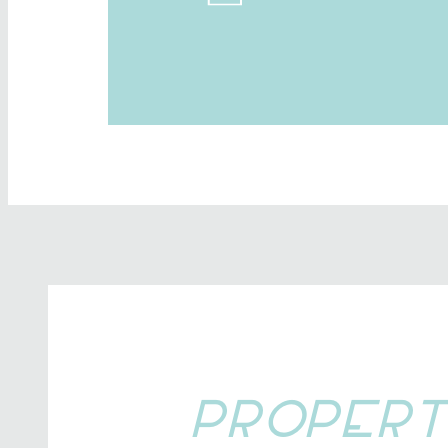
PR
O
PERT