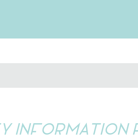
Y IN
F
ORM
A
TION 