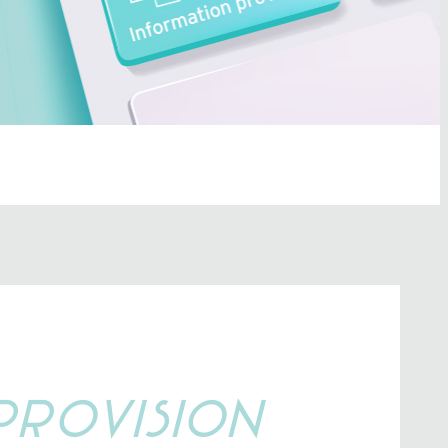
PR
O
VISION