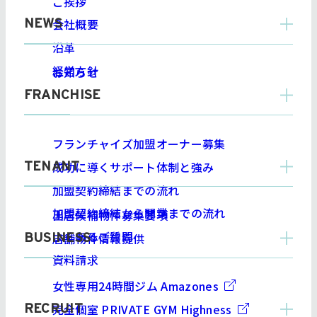
ご挨拶
会社概要
NEWS
沿革
経営方針
お知らせ
FRANCHISE
フランチャイズ加盟オーナー募集
成功に導くサポート体制と強み
TENANT
加盟契約締結までの流れ
加盟契約締結から開業までの流れ
出店候補物件募集要項
よくあるご質問
店舗物件情報提供
BUSINESS
資料請求
女性専用24時間ジム Amazone
s
完全個室 PRIVATE GYM Highnes
s
RECRUIT