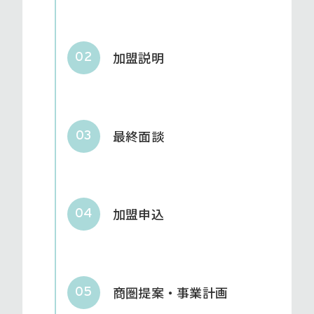
加盟説明
02
最終面談
03
加盟申込
04
商圏提案・事業計画
05