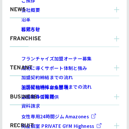
ご挨拶
会社概要
NEWS
沿革
経営方針
お知らせ
FRANCHISE
フランチャイズ加盟オーナー募集
成功に導くサポート体制と強み
TENANT
加盟契約締結までの流れ
加盟契約締結から開業までの流れ
出店候補物件募集要項
よくあるご質問
店舗物件情報提供
BUSINESS
資料請求
女性専用24時間ジム Amazone
s
完全個室 PRIVATE GYM Highnes
s
RECRUIT