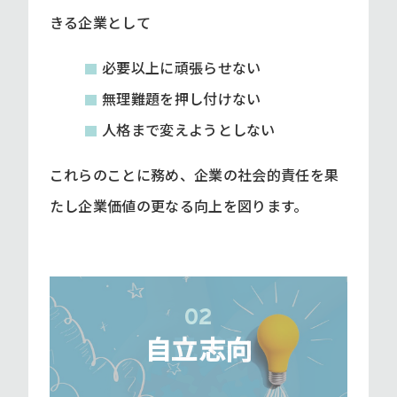
きる企業として
必要以上に頑張らせない
無理難題を押し付けない
人格まで変えようとしない
これらのことに務め、企業の社会的責任を果
たし企業価値の更なる向上を図ります。
04
02
03
05
01
06
コミュニケーション
自己成熟
自立志向