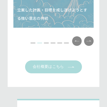
健全な社会人としての教養・倫理観・道
立案した計画・目標を成し遂げようとす
相手の考え、気持ちの的確な理解と相手
徳心の備え
る強い意志の持続
に受け入れられやすい行動
会社概要はこちら